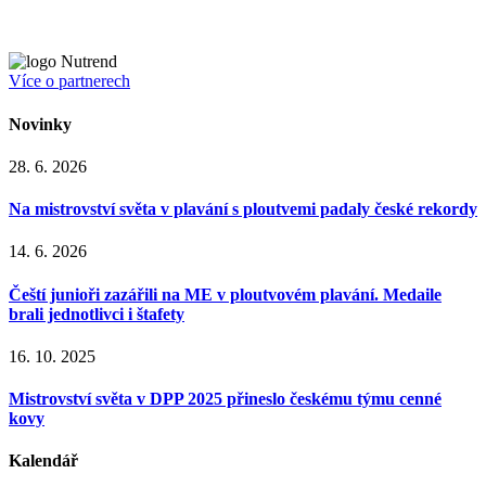
Více o partnerech
Novinky
28. 6. 2026
Na mistrovství světa v plavání s ploutvemi padaly české rekordy
14. 6. 2026
Čeští junioři zazářili na ME v ploutvovém plavání. Medaile
brali jednotlivci i štafety
16. 10. 2025
Mistrovství světa v DPP 2025 přineslo českému týmu cenné
kovy
Kalendář