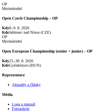
OP
Mezinárodní
Open Czech Championship – OP
Kdy
8.-9. 8. 2026
Kde
Jablonec nad Nisou (CZE)
OP
Mezinárodní
Open European Championship (senior + junior) – OP
Kdy
23.-30. 8. 2026
Kde
Gyénkényes (HUN)
Reprezentace
Aktuality a články
Média
Loga a manuál
Fotogalerie