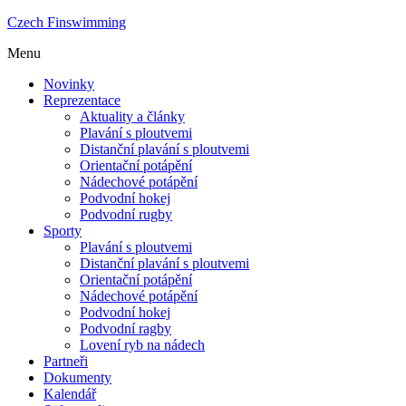
Czech Finswimming
Menu
Novinky
Reprezentace
Aktuality a články
Plavání s ploutvemi
Distanční plavání s ploutvemi
Orientační potápění
Nádechové potápění
Podvodní hokej
Podvodní rugby
Sporty
Plavání s ploutvemi
Distanční plavání s ploutvemi
Orientační potápění
Nádechové potápění
Podvodní hokej
Podvodní ragby
Lovení ryb na nádech
Partneři
Dokumenty
Kalendář