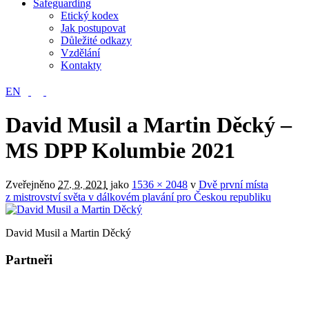
Safeguarding
Etický kodex
Jak postupovat
Důležité odkazy
Vzdělání
Kontakty
EN
David Musil a Martin Děcký –
MS DPP Kolumbie 2021
Zveřejněno
27. 9. 2021
jako
1536 × 2048
v
Dvě první místa
z mistrovství světa v dálkovém plavání pro Českou republiku
David Musil a Martin Děcký
Partneři