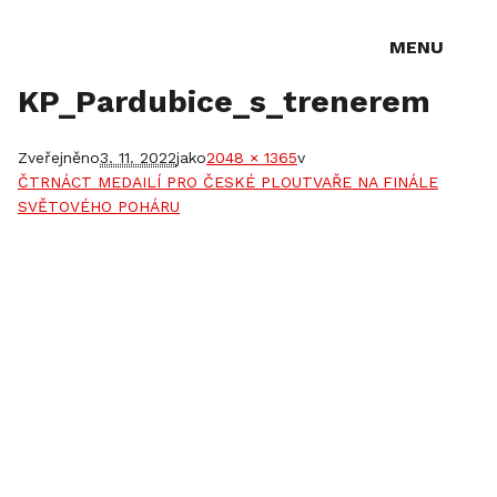
MENU
KP_Pardubice_s_trenerem
Zveřejněno
3. 11. 2022
jako
2048 × 1365
v
ČTRNÁCT MEDAILÍ PRO ČESKÉ PLOUTVAŘE NA FINÁLE
SVĚTOVÉHO POHÁRU