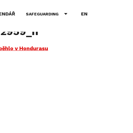
EN
ENDÁŘ
SAFEGUARDING
02959_n
běhlo v Hondurasu