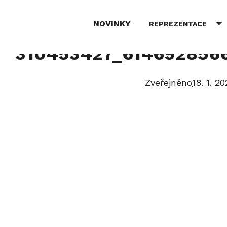
NOVINKY
REPREZENTACE
310453427_614692856
Zveřejněno
18. 1. 2