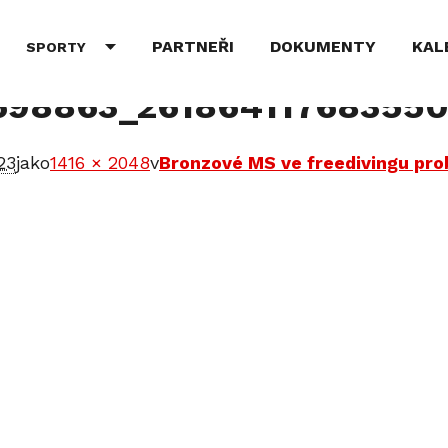
PARTNEŘI
DOKUMENTY
KAL
SPORTY
698863_26186411768355
023
jako
1416 × 2048
v
Bronzové MS ve freedivingu pro