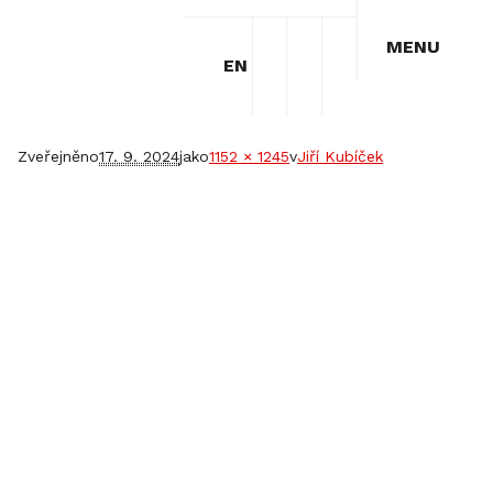
MENU
EN
jirka
Zveřejněno
17. 9. 2024
jako
1152 × 1245
v
Jiří Kubíček