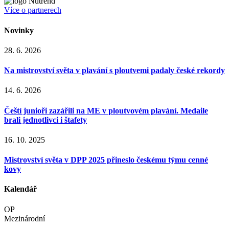
Více o partnerech
Novinky
28. 6. 2026
Na mistrovství světa v plavání s ploutvemi padaly české rekordy
14. 6. 2026
Čeští junioři zazářili na ME v ploutvovém plavání. Medaile
brali jednotlivci i štafety
16. 10. 2025
Mistrovství světa v DPP 2025 přineslo českému týmu cenné
kovy
Kalendář
OP
Mezinárodní