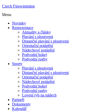
Czech Finswimming
Menu
Novinky
Reprezentace
Aktuality a články
Plavání s ploutvemi
Distanční plavání s ploutvemi
Orientační potápění
Nádechové potápění
Podvodní hokej
Podvodní rugby
Sporty
Plavání s ploutvemi
Distanční plavání s ploutvemi
Orientační potápění
Nádechové potápění
Podvodní hokej
Podvodní ragby
Lovení ryb na nádech
Partneři
Dokumenty
Kalendář