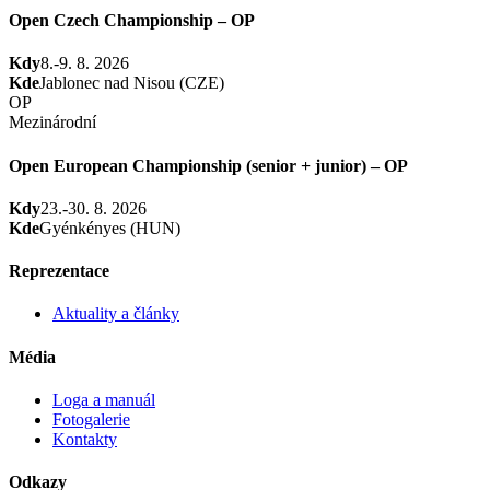
Open Czech Championship – OP
Kdy
8.-9. 8. 2026
Kde
Jablonec nad Nisou (CZE)
OP
Mezinárodní
Open European Championship (senior + junior) – OP
Kdy
23.-30. 8. 2026
Kde
Gyénkényes (HUN)
Reprezentace
Aktuality a články
Média
Loga a manuál
Fotogalerie
Kontakty
Odkazy