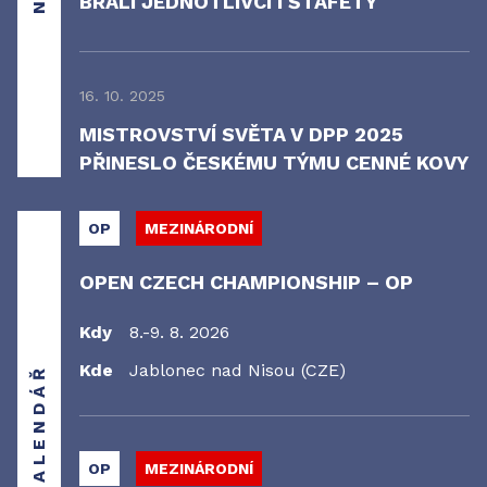
BRALI JEDNOTLIVCI I ŠTAFETY
16. 10. 2025
MISTROVSTVÍ SVĚTA V DPP 2025
PŘINESLO ČESKÉMU TÝMU CENNÉ KOVY
OP
MEZINÁRODNÍ
OPEN CZECH CHAMPIONSHIP – OP
Kdy
8.-9. 8. 2026
Kde
Jablonec nad Nisou (CZE)
KALENDÁŘ
OP
MEZINÁRODNÍ