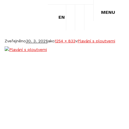
MENU
EN
Plavání s ploutvemi
Zveřejněno
30. 3. 2021
jako
1254 × 833
v
Plavání s ploutvemi