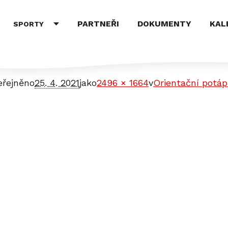
PARTNEŘI
DOKUMENTY
KAL
SPORTY
eřejněno
25. 4. 2021
jako
2496 × 1664
v
Orientační potáp