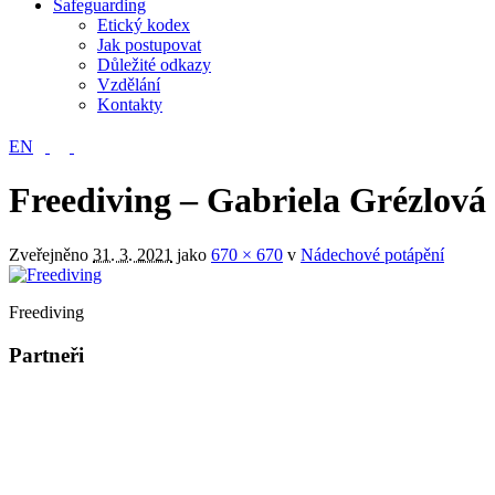
Safeguarding
Etický kodex
Jak postupovat
Důležité odkazy
Vzdělání
Kontakty
EN
Freediving – Gabriela Grézlová
Zveřejněno
31. 3. 2021
jako
670 × 670
v
Nádechové potápění
Freediving
Partneři