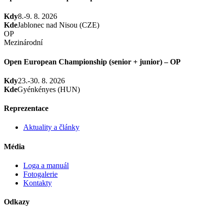
Kdy
8.-9. 8. 2026
Kde
Jablonec nad Nisou (CZE)
OP
Mezinárodní
Open European Championship (senior + junior) – OP
Kdy
23.-30. 8. 2026
Kde
Gyénkényes (HUN)
Reprezentace
Aktuality a články
Média
Loga a manuál
Fotogalerie
Kontakty
Odkazy