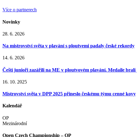
Více o partnerech
Novinky
28. 6. 2026
Na mistrovství světa v plavání s ploutvemi padaly české rekordy
14. 6. 2026
Čeští junioři zazářili na ME v ploutvovém plavání. Medaile brali j
16. 10. 2025
Mistrovství světa v DPP 2025 přineslo českému týmu cenné kovy
Kalendář
OP
Mezinárodní
Open Czech Championship – OP