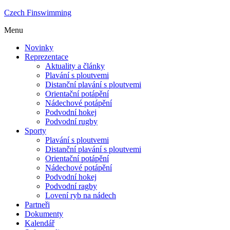
Czech Finswimming
Menu
Novinky
Reprezentace
Aktuality a články
Plavání s ploutvemi
Distanční plavání s ploutvemi
Orientační potápění
Nádechové potápění
Podvodní hokej
Podvodní rugby
Sporty
Plavání s ploutvemi
Distanční plavání s ploutvemi
Orientační potápění
Nádechové potápění
Podvodní hokej
Podvodní ragby
Lovení ryb na nádech
Partneři
Dokumenty
Kalendář