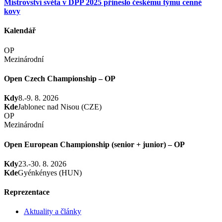
Mistrovství světa v DPP 2025 přineslo českému týmu cenné
kovy
Kalendář
OP
Mezinárodní
Open Czech Championship – OP
Kdy
8.-9. 8. 2026
Kde
Jablonec nad Nisou (CZE)
OP
Mezinárodní
Open European Championship (senior + junior) – OP
Kdy
23.-30. 8. 2026
Kde
Gyénkényes (HUN)
Reprezentace
Aktuality a články