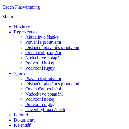
Czech Finswimming
Menu
Novinky
Reprezentace
Aktuality a články
Plavání s ploutvemi
Distanční plavání s ploutvemi
Orientační potápění
Nádechové potápění
Podvodní hokej
Podvodní rugby
Sporty
Plavání s ploutvemi
Distanční plavání s ploutvemi
Orientační potápění
Nádechové potápění
Podvodní hokej
Podvodní ragby
Lovení ryb na nádech
Partneři
Dokumenty
Kalendář