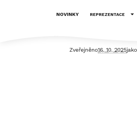
NOVINKY
REPREZENTACE
b3f2a77b-6b36-4948-8
Zveřejněno
16. 10. 2025
jako