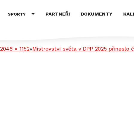
PARTNEŘI
DOKUMENTY
KAL
SPORTY
34c-7c28ee25f177
2048 × 1152
v
Mistrovství světa v DPP 2025 přinesl