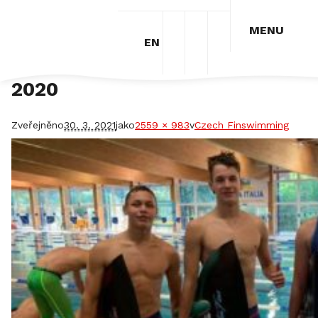
MENU
EN
Reprezentační tým juniorů
2020
Zveřejněno
30. 3. 2021
jako
2559 × 983
v
Czech Finswimming