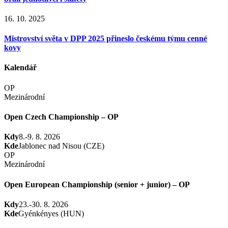
16. 10. 2025
Mistrovství světa v DPP 2025 přineslo českému týmu cenné
kovy
Kalendář
OP
Mezinárodní
Open Czech Championship – OP
Kdy
8.-9. 8. 2026
Kde
Jablonec nad Nisou (CZE)
OP
Mezinárodní
Open European Championship (senior + junior) – OP
Kdy
23.-30. 8. 2026
Kde
Gyénkényes (HUN)