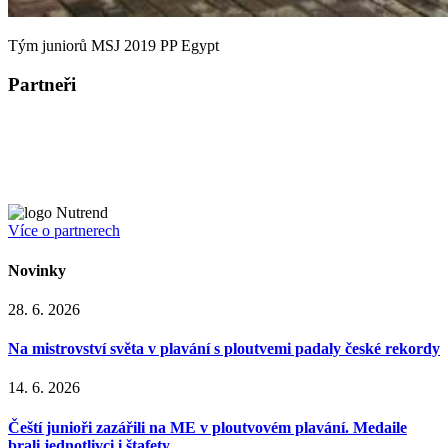
Tým juniorů MSJ 2019 PP Egypt
Partneři
Více o partnerech
Novinky
28. 6. 2026
Na mistrovství světa v plavání s ploutvemi padaly české rekordy
14. 6. 2026
Čeští junioři zazářili na ME v ploutvovém plavání. Medaile
brali jednotlivci i štafety