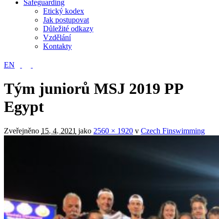
Safeguarding
Etický kodex
Jak postupovat
Důležité odkazy
Vzdělání
Kontakty
EN
Tým juniorů MSJ 2019 PP
Egypt
Zveřejněno
15. 4. 2021
jako
2560 × 1920
v
Czech Finswimming