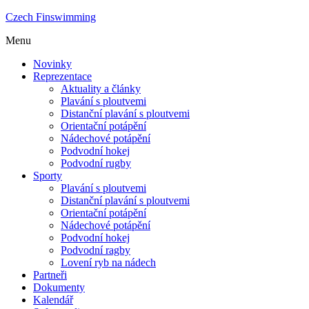
Czech Finswimming
Menu
Novinky
Reprezentace
Aktuality a články
Plavání s ploutvemi
Distanční plavání s ploutvemi
Orientační potápění
Nádechové potápění
Podvodní hokej
Podvodní rugby
Sporty
Plavání s ploutvemi
Distanční plavání s ploutvemi
Orientační potápění
Nádechové potápění
Podvodní hokej
Podvodní ragby
Lovení ryb na nádech
Partneři
Dokumenty
Kalendář