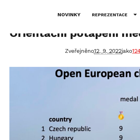
NOVINKY
REPREZENTACE
Orientační potápění med
Zveřejněno
12. 9. 2022
jako
12