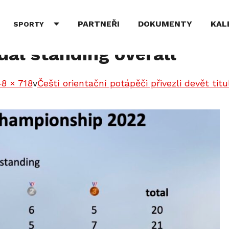
PARTNEŘI
DOKUMENTY
KAL
SPORTY
al standing overall
48 × 718
v
Čeští orientační potápěči přivezli devět tit