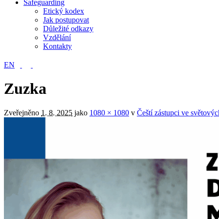
Safeguarding
Etický kodex
Jak postupovat
Důležité odkazy
Vzdělání
Kontakty
EN
Zuzka
Zveřejněno
1. 8. 2025
jako
1080 × 1080
v
Čeští zástupci ve světov