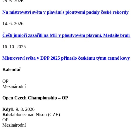
28. 6. 2026
Na mistrovství světa v plavání s ploutvemi padaly české rekordy
14. 6. 2026
Čeští junioři zazářili na ME v ploutvovém plavání. Medaile brali j
16. 10. 2025
Mistrovství světa v DPP 2025 přineslo českému týmu cenné kovy
Kalendář
OP
Mezinárodní
Open Czech Championship – OP
Kdy
8.-9. 8. 2026
Kde
Jablonec nad Nisou (CZE)
OP
Mezinárodní