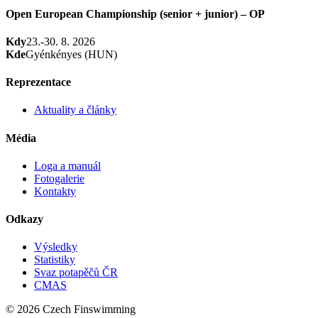
Open European Championship (senior + junior) – OP
Kdy
23.-30. 8. 2026
Kde
Gyénkényes (HUN)
Reprezentace
Aktuality a články
Média
Loga a manuál
Fotogalerie
Kontakty
Odkazy
Výsledky
Statistiky
Svaz potapěčů ČR
CMAS
© 2026 Czech Finswimming