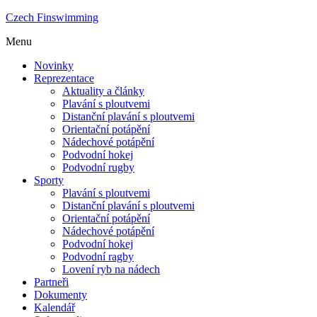
Czech Finswimming
Menu
Novinky
Reprezentace
Aktuality a články
Plavání s ploutvemi
Distanční plavání s ploutvemi
Orientační potápění
Nádechové potápění
Podvodní hokej
Podvodní rugby
Sporty
Plavání s ploutvemi
Distanční plavání s ploutvemi
Orientační potápění
Nádechové potápění
Podvodní hokej
Podvodní ragby
Lovení ryb na nádech
Partneři
Dokumenty
Kalendář