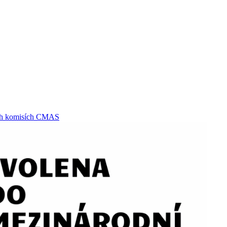
ých komisích CMAS