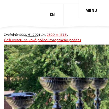
MENU
EN
OP – poháry za sezonu 2021
Zveřejněno
30. 6. 2021
jako
2500 × 1875
v
Češi ovládli celkové pořadí evropského poháru