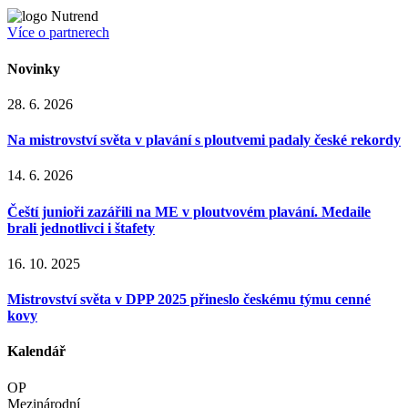
Více o partnerech
Novinky
28. 6. 2026
Na mistrovství světa v plavání s ploutvemi padaly české rekordy
14. 6. 2026
Čeští junioři zazářili na ME v ploutvovém plavání. Medaile
brali jednotlivci i štafety
16. 10. 2025
Mistrovství světa v DPP 2025 přineslo českému týmu cenné
kovy
Kalendář
OP
Mezinárodní