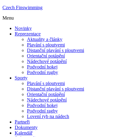
Czech Finswimming
Menu
Novinky
Reprezentace
Aktuality a články
Plavání s ploutvemi
Distanční plavání s ploutvemi
Orientační potápění
Nádechové potápění
Podvodní hokej
Podvodní rugby
Sporty
Plavání s ploutvemi
Distanční plavání s ploutvemi
Orientační potápění
Nádechové potápění
Podvodní hokej
Podvodní ragby
Lovení ryb na nádech
Partneři
Dokumenty
Kalendář