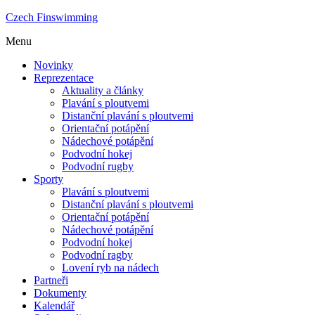
Czech Finswimming
Menu
Novinky
Reprezentace
Aktuality a články
Plavání s ploutvemi
Distanční plavání s ploutvemi
Orientační potápění
Nádechové potápění
Podvodní hokej
Podvodní rugby
Sporty
Plavání s ploutvemi
Distanční plavání s ploutvemi
Orientační potápění
Nádechové potápění
Podvodní hokej
Podvodní ragby
Lovení ryb na nádech
Partneři
Dokumenty
Kalendář