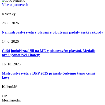
Více o partnerech
Novinky
28. 6. 2026
Na mistrovství světa v plavání s ploutvemi padaly české rekordy
14. 6. 2026
Čeští junioři zazářili na ME v ploutvovém plavání. Medaile
brali jednotlivci i štafety
16. 10. 2025
Mistrovství světa v DPP 2025 přineslo českému týmu cenné
kovy
Kalendář
OP
Mezinárodní