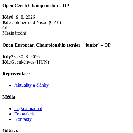
Open Czech Championship – OP
Kdy
8.-9. 8. 2026
Kde
Jablonec nad Nisou (CZE)
OP
Mezinárodní
Open European Championship (senior + junior) – OP
Kdy
23.-30. 8. 2026
Kde
Gyénkényes (HUN)
Reprezentace
Aktuality a články
Média
Loga a manuál
Fotogalerie
Kontakty
Odkazy