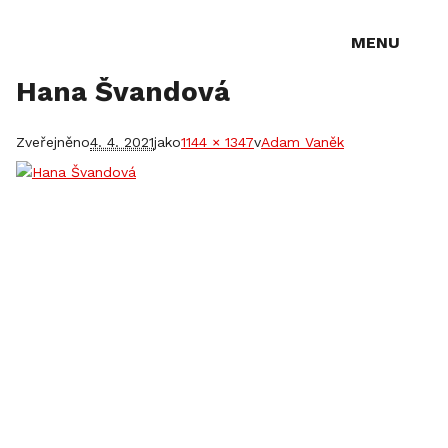
MENU
Hana Švandová
Zveřejněno
4. 4. 2021
jako
1144 × 1347
v
Adam Vaněk