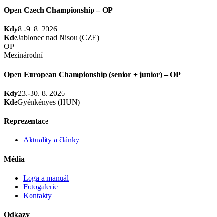
Open Czech Championship – OP
Kdy
8.-9. 8. 2026
Kde
Jablonec nad Nisou (CZE)
OP
Mezinárodní
Open European Championship (senior + junior) – OP
Kdy
23.-30. 8. 2026
Kde
Gyénkényes (HUN)
Reprezentace
Aktuality a články
Média
Loga a manuál
Fotogalerie
Kontakty
Odkazy