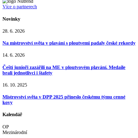
Více o partnerech
Novinky
28. 6. 2026
Na mistrovství světa v plavání s ploutvemi padaly české rekordy
14. 6. 2026
Čeští junioři zazářili na ME v ploutvovém plavání. Medaile
brali jednotlivci i štafety
16. 10. 2025
Mistrovství světa v DPP 2025 přineslo českému týmu cenné
kovy
Kalendář
OP
Mezinárodní