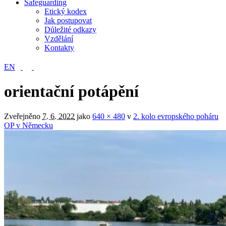
Safeguarding
Etický kodex
Jak postupovat
Důležité odkazy
Vzdělání
Kontakty
EN
orientační potápění
Zveřejněno
7. 6. 2022
jako
640 × 480
v
2. kolo evropského poháru
OP v Německu