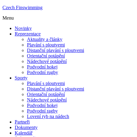
Czech Finswimming
Menu
Novinky
Reprezentace
Aktuality a články
Plavání s ploutvemi
Distanční plavání s ploutvemi
Orientační potápění
Nádechové potápění
Podvodní hokej
Podvodní rugby
Sporty
Plavání s ploutvemi
Distanční plavání s ploutvemi
Orientační potápění
Nádechové potápění
Podvodní hokej
Podvodní ragby
Lovení ryb na nádech
Partneři
Dokumenty
Kalendář