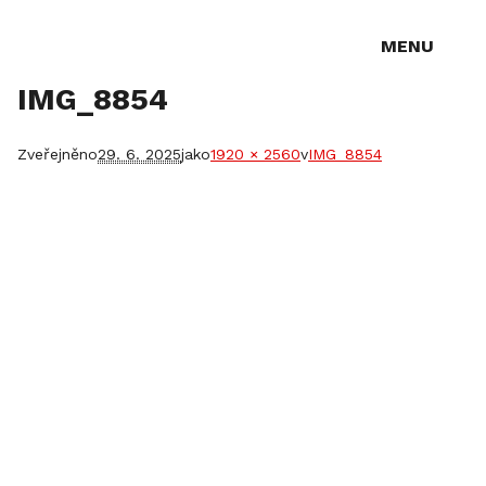
MENU
IMG_8854
Zveřejněno
29. 6. 2025
jako
1920 × 2560
v
IMG_8854