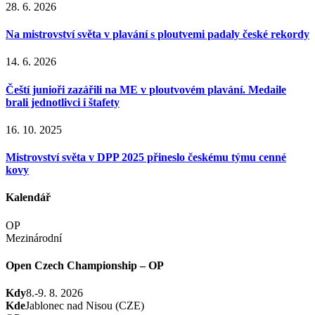
28. 6. 2026
Na mistrovství světa v plavání s ploutvemi padaly české rekordy
14. 6. 2026
Čeští junioři zazářili na ME v ploutvovém plavání. Medaile
brali jednotlivci i štafety
16. 10. 2025
Mistrovství světa v DPP 2025 přineslo českému týmu cenné
kovy
Kalendář
OP
Mezinárodní
Open Czech Championship – OP
Kdy
8.-9. 8. 2026
Kde
Jablonec nad Nisou (CZE)