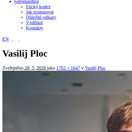
Safeguarding
Etický kodex
Jak postupovat
Důležité odkazy
Vzdělání
Kontakty
EN
Vasilij Ploc
Zveřejněno
28. 5. 2026
jako
1702 × 1647
v
Vasilij Ploc