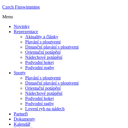
Czech Finswimming
Menu
Novinky
Reprezentace
Aktuality a články
Plavání s ploutvemi
Distanční plavání s ploutvemi
Orientační potápění
Nádechové potápění
Podvodní hokej
Podvodní rugby
Sporty
Plavání s ploutvemi
Distanční plavání s ploutvemi
Orientační potápění
Nádechové potápění
Podvodní hokej
Podvodní ragby
Lovení ryb na nádech
Partneři
Dokumenty
Kalendář