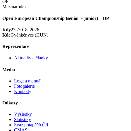
OP
Mezinárodní
Open European Championship (senior + junior) – OP
Kdy
23.-30. 8. 2026
Kde
Gyénkényes (HUN)
Reprezentace
Aktuality a články
Média
Loga a manuál
Fotogalerie
Kontakty
Odkazy
Výsledky
Statistiky
Svaz potapěčů ČR
CMAS